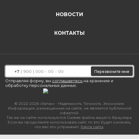
НОВОСТИ
КОНТАКТЫ
+7
Перезвоните мне
Отправляя форму, вы
соглашаетесь
на хранение и
обработку персональных данных.
© 2022-2026 «Запан» - Надежность. Точность. Экономия.
Информация, размещенная на сайте, не является публичной
офертой.
Так же на сайте используются Cookies-файлы вашего браузера.
Если вы продолжите использовать сайт, то это будет означать,
что вас это устраивает.
Карта сайта
.
ПОЛИТИКА КОНФИДЕНЦИАЛЬНОСТИ