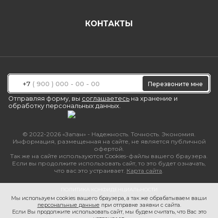
КОНТАКТЫ
+7
Перезвоните мне
Отправляя форму, вы
соглашаетесь
на хранение и
обработку персональных данных.
© 2022-2026 «Запан» - Надежность. Точность. Экономия.
Информация, размещенная на сайте, не является публичной
офертой.
Так же на сайте используются Cookies-файлы вашего браузера.
Если вы продолжите использовать сайт, то это будет означать,
что вас это устраивает.
Карта сайта
.
ПОЛИТИКА КОНФИДЕНЦИАЛЬНОСТИ
Мы используем cookies вашего браузера, а так же обрабатываем ваши
персональные данные
при отправке заявки с сайта.
Если Вы продолжите использовать сайт, мы будем считать, что Вас это